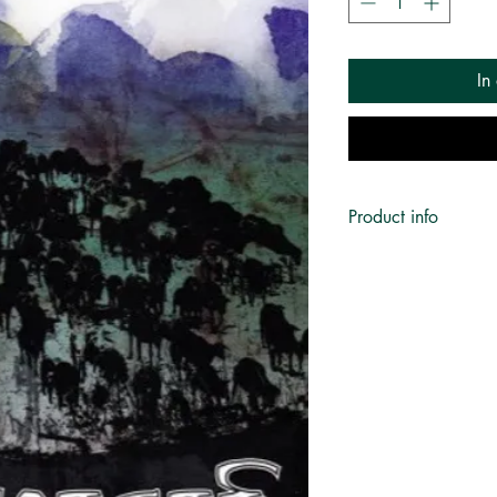
In
Product info
Author:
பெருமாள் முரு
Categories:
Novel | ந
Edition:
7
Year:
2007
ISBN:
97881899
Page:
304
Format:
Paper Bac
Language:
Tamil
Publisher:
காலச்சுவட