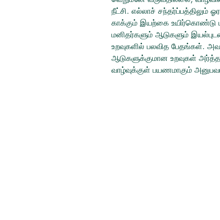
நீட்சி. எல்லாச் சந்தர்ப்பத்திலு
காக்கும் இயற்கை உயிர்கொண்டு ப
மனிதர்களும் ஆடுகளும் இயல்புட
உறவுகளில் பலவித பேதங்கள். அவற
ஆடுகளுக்குமான உறவுகள் அர்த்
வாழ்வுக்குள் பயணமாகும் அனுபவ
Tamil Books
Switzerland
tamilbooksinfo@gmail.com