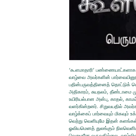
‘கூளமாதாரி’ பண்ணையாட்களாக வ
வாழ்வை அவர்களின் பார்வையினூட
பதின்பருவத்தினைத் தொட்டுக் க
அதிகாரம், சுயநலம், தீண்டாமை முத
உயிரியல்பான அன்பு, காதல், காமம் 
வளர்கின்றனர். சிறுவயதில் அவர்
வாழ்க்கைப் பார்வையும் மிகவும்
வெற்று வெளியுமே இதன் களங்கள
ஓவியமெனத் துலங்கும் நிலவெளியி
வெறுமனே வருவதில்லை, வாழ்வின் 