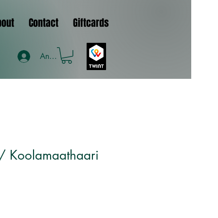
bout
Contact
Giftcards
Anmelden
/ Koolamaathaari