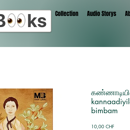
Collection
Audio Storys
A
கண்ணாடியில்
kannaadiyi
bimbam
Preis
10,00 CHF