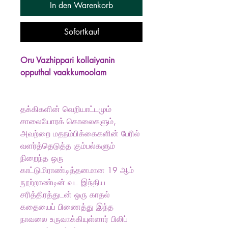
In den Warenkorb
Sofortkauf
Oru Vazhippari kollaiyanin
opputhal vaakkumoolam
தக்கிகளின் வெறியாட்டமும்
சாலையோரக் கொலைகளும்,
அவற்றை மதநம்பிக்கைகளின் பேரில்
வளர்த்தெடுத்த கும்பல்களும்
நிறைந்த ஒரு
காட்டுமிராண்டித்தனமான 19 ஆம்
நூற்றாண்டின் வட இந்திய
சரித்திரத்துடன் ஒரு காதல்
கதையைப் பிணைத்து இந்த
நாவலை உருவாக்கியுள்ளார் பிலிப்