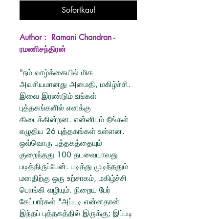
Sofortkauf
Author : Ramani Chandran -
ரமணிசந்திரன்
"நம் வாழ்க்கையில் மிக
அவசியமானது அமைதி, மகிழ்ச்சி.
இவை இரண்டும் உங்கள்
புத்தகங்களில் எனக்கு
கிடைக்கின்றன. என்னிடம் நீங்கள்
எழுதிய 26 புத்தகங்கள் உள்ளன.
ஒவ்வொரு புத்தகத்தையும்
குறைந்தது 100 தடவையாவது
படித்திருப்பேன். படித்து முடிந்ததும்
மனதிற்கு ஒரு உற்சாகம், மகிழ்ச்சி
பொங்கி வழியும். நிறைய பேர்
கேட்பார்கள் "அப்படி என்னதான்
இந்தப் புத்தகத்தில் இருக்கு; இப்படி