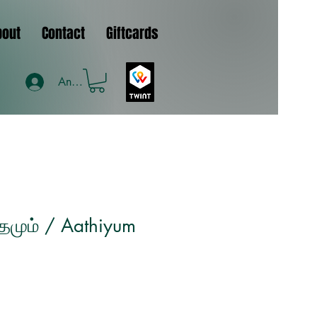
bout
Contact
Giftcards
Anmelden
தமும் / Aathiyum