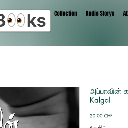
Collection
Audio Storys
A
அப்பாவின் 
Kalgal
Preis
20,00 CHF
Anzahl
*