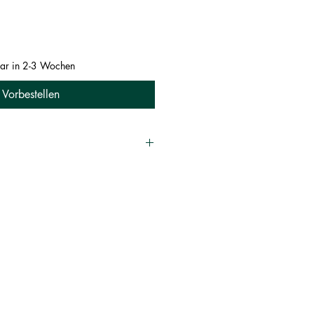
rbar in 2-3 Wochen
Vorbestellen
க்டர் ப. சரவணன்
ம்.ஜெ. பப்ளிகேஷன் ஹவுஸ்
:
M.J. Publication House
ாவல், Novel
83
1
2020