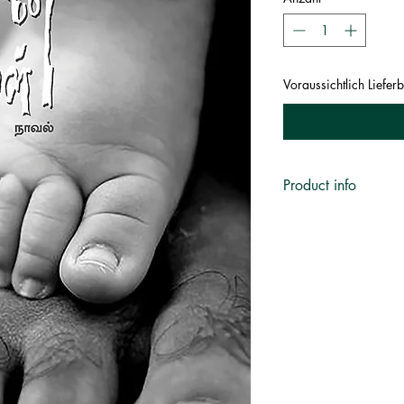
Voraussichtlich Liefe
Product info
எழுத்தாளர்
:
டா
பதிப்பகம்
:
எ
Publisher
புத்தக வகை
:
ந
பக்கங்கள்
:
1
பதிப்பு
:
Published on
: