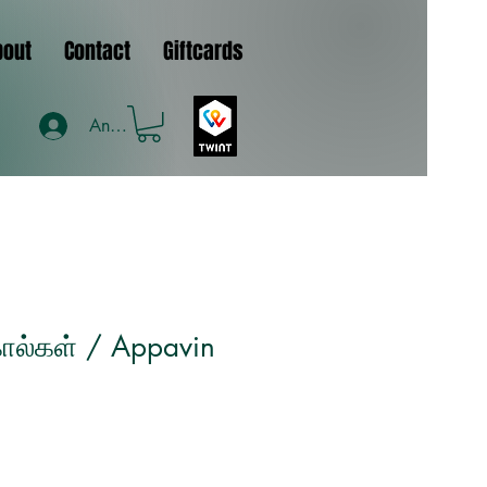
bout
Contact
Giftcards
Anmelden
கால்கள் / Appavin