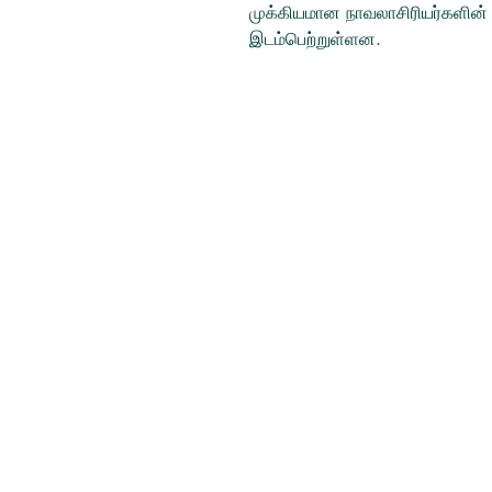
முக்கியமான நாவலாசிரியர்களின்
இடம்பெற்றுள்ளன.
Tamil Books
Switzerland
tamilbooksinfo@gmail.com