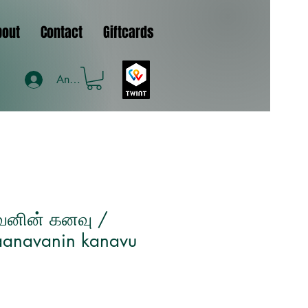
bout
Contact
Giftcards
Anmelden
னின் கனவு /
anavanin kanavu