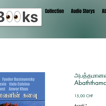
Collection
Audio Storys
A
அபத்தமானவ
Abaththama
Preis
15,00 CHF
Anzahl
*